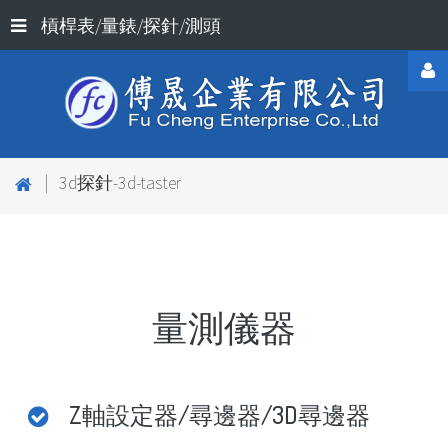
槓桿表/量錶/探針/測頭
Username
|
3d探針-3d-taster
Password
量測儀器
Remember
Me
Z軸設定器/尋邊器/3D尋邊器
Forgot