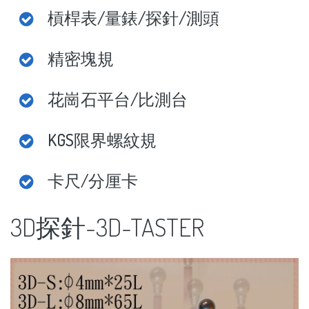
槓桿表/量錶/探針/測頭
your
password?
Forgot
精密塊規
your
username?
花崗石平台/比測台
FACEBOOK
KGS限界螺紋規
GOOGLE
卡尺/分厘卡
3D探針-3D-TASTER