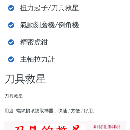
扭力起子/刀具救星
your
password?
Forgot
氣動刻磨機/倒角機
your
username?
精密虎鉗
FACEBOOK
主軸拉力計
GOOGLE
刀具救星
刀具救星
用途 : 螺絲損壞拔取神器，快速 / 方便 / 好用。